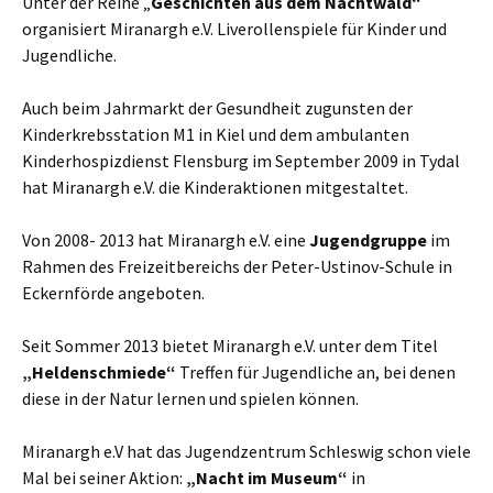
Unter der Reihe „
Geschichten aus dem Nachtwald“
organisiert Miranargh e.V. Liverollenspiele für Kinder und
Jugendliche.
Auch beim Jahrmarkt der Gesundheit zugunsten der
Kinderkrebsstation M1 in Kiel und dem ambulanten
Kinderhospizdienst Flensburg im September 2009 in Tydal
hat Miranargh e.V. die Kinderaktionen mitgestaltet.
Von 2008- 2013 hat Miranargh e.V. eine
Jugendgruppe
im
Rahmen des Freizeitbereichs der Peter-Ustinov-Schule in
Eckernförde angeboten.
Seit Sommer 2013 bietet Miranargh e.V. unter dem Titel
„Heldenschmiede“
Treffen für Jugendliche an, bei denen
diese in der Natur lernen und spielen können.
Miranargh e.V hat das Jugendzentrum Schleswig schon viele
Mal bei seiner Aktion:
„Nacht im
Museum“
in