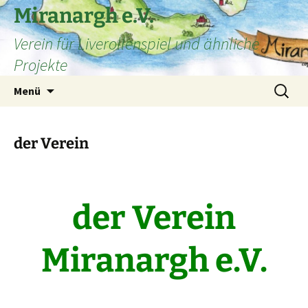
Zum
Miranargh e.V.
Inhalt
Verein für Liverollenspiel und ähnliche
springen
Projekte
Suche
Menü
nach:
der Verein
der Verein
Miranargh e.V.